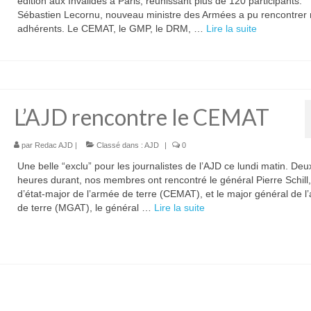
édition aux Invalides à Paris, réunissant plus de 120 participants.
Sébastien Lecornu, nouveau ministre des Armées a pu rencontrer
adhérents. Le CEMAT, le GMP, le DRM, …
Lire la suite­­
L’AJD rencontre le CEMAT
par
Redac AJD
|
Classé dans :
AJD
|
0
Une belle “exclu” pour les journalistes de l’AJD ce lundi matin. Deu
heures durant, nos membres ont rencontré le général Pierre Schill,
d’état-major de l’armée de terre (CEMAT), et le major général de l
de terre (MGAT), le général …
Lire la suite­­