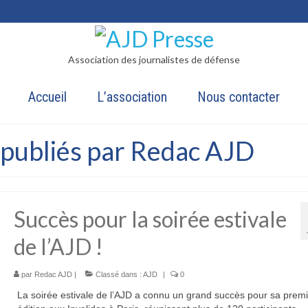
Association des journalistes de défense
Accueil
L’association
Nous contacter
s publiés par Redac AJD
Succès pour la soirée estivale
de l’AJD !
par
Redac AJD
|
Classé dans :
AJD
|
0
La soirée estivale de l’AJD a connu un grand succès pour sa prem